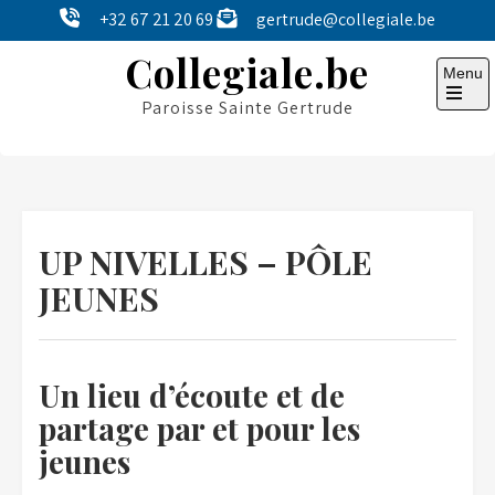
Skip
+32 67 21 20 69
gertrude@collegiale.be
to
Collegiale.be
content
Menu
Paroisse Sainte Gertrude
Open
the
main
menu
UP NIVELLES – PÔLE
JEUNES
Un lieu d’écoute et de
partage par et pour les
jeunes