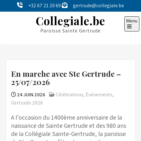
Skip
+32 67 21 20 69
gertrude@collegiale.be
to
Collegiale.be
content
Menu
Paroisse Sainte Gertrude
Open
the
main
menu
En marche avec Ste Gertrude –
25/07/2026
24 JUIN 2026
Célébrations
,
Événements
,
Gertrudis 2026
A l’occasion du 1400ème anniversaire de la
naissance de Sainte Gertrude et des 980 ans
de la Collégiale Sainte-Gertrude, la paroisse